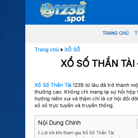
Bỏ
qua
nội
dung
TRANG CHỦ
T
Trang chủ
»
XỔ SỐ
XỔ SỐ THẦN TÀI
Xổ Số Thần Tài
123B từ lâu đã trở thành mộ
thưởng cao. Không chỉ mang lại sự hồi hộp 
hưởng niềm vui và thậm chí là cơ hội đổi đờ
xổ số trực tuyến và truyền thống.
Nội Dung Chính
Lợi ích khi tham gia Xổ Số Thần Tài