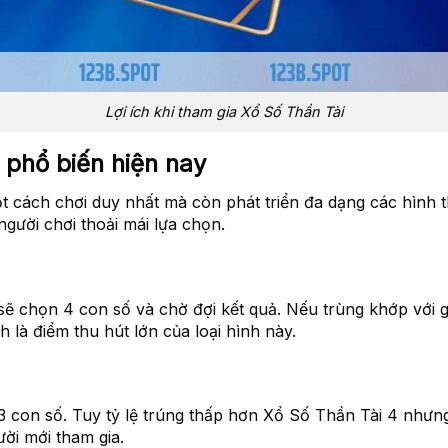
Lợi ích khi tham gia Xổ Số Thần Tài
 phổ biến hiện nay
ột cách chơi duy nhất mà còn phát triển đa dạng các hình
 người chơi thoải mái lựa chọn.
 sẽ chọn 4 con số và chờ đợi kết quả. Nếu trùng khớp với 
 là điểm thu hút lớn của loại hình này.
 3 con số. Tuy tỷ lệ trúng thấp hơn Xổ Số Thần Tài 4 nhưng
ời mới tham gia.