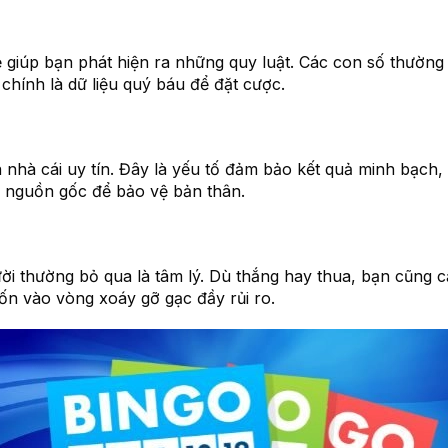
sẽ giúp bạn phát hiện ra những quy luật. Các con số thường
hính là dữ liệu quý báu để đặt cược.
 nhà cái uy tín. Đây là yếu tố đảm bảo kết quả minh bạch, 
õ nguồn gốc để bảo vệ bản thân.
i thường bỏ qua là tâm lý. Dù thắng hay thua, bạn cũng cầ
ốn vào vòng xoáy gỡ gạc đầy rủi ro.