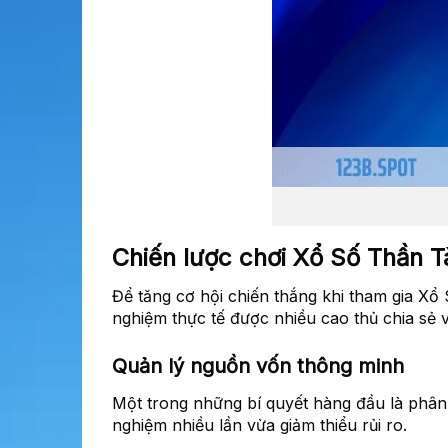
Chiến lược chơi Xổ Số Thần T
Để tăng cơ hội chiến thắng khi tham gia Xổ
nghiệm thực tế được nhiều cao thủ chia sẻ 
Quản lý nguồn vốn thông minh
Một trong những bí quyết hàng đầu là phân 
nghiệm nhiều lần vừa giảm thiểu rủi ro.