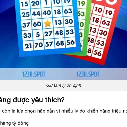
Giữ tâm lý ổn định
àng được yêu thích?
i còn là lựa chọn hấp dẫn vì nhiều lý do khiến hàng triệu n
n hàng tỷ đồng