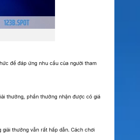
 thức để đáp ứng nhu cầu của người tham
giải thưởng, phần thưởng nhận được có giá
 giải thưởng vẫn rất hấp dẫn. Cách chơi