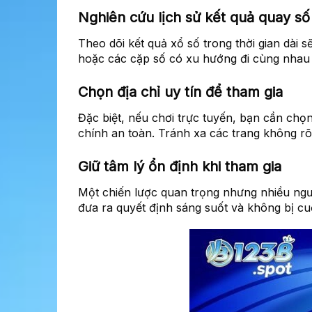
Nghiên cứu lịch sử kết quả quay số
Theo dõi kết quả xổ số trong thời gian dài 
hoặc các cặp số có xu hướng đi cùng nhau c
Chọn địa chỉ uy tín để tham gia
Đặc biệt, nếu chơi trực tuyến, bạn cần chọn
chính an toàn. Tránh xa các trang không r
Giữ tâm lý ổn định khi tham gia
Một chiến lược quan trọng nhưng nhiều ngườ
đưa ra quyết định sáng suốt và không bị cu