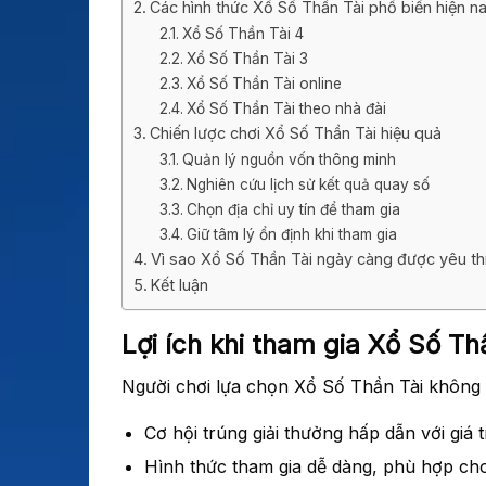
Các hình thức Xổ Số Thần Tài phổ biến hiện n
Xổ Số Thần Tài 4
Xổ Số Thần Tài 3
Xổ Số Thần Tài online
Xổ Số Thần Tài theo nhà đài
Chiến lược chơi Xổ Số Thần Tài hiệu quả
Quản lý nguồn vốn thông minh
Nghiên cứu lịch sử kết quả quay số
Chọn địa chỉ uy tín để tham gia
Giữ tâm lý ổn định khi tham gia
Vì sao Xổ Số Thần Tài ngày càng được yêu th
Kết luận
Lợi ích khi tham gia Xổ Số Th
Người chơi lựa chọn Xổ Số Thần Tài không chỉ
Cơ hội trúng giải thưởng hấp dẫn với giá t
Hình thức tham gia dễ dàng, phù hợp cho